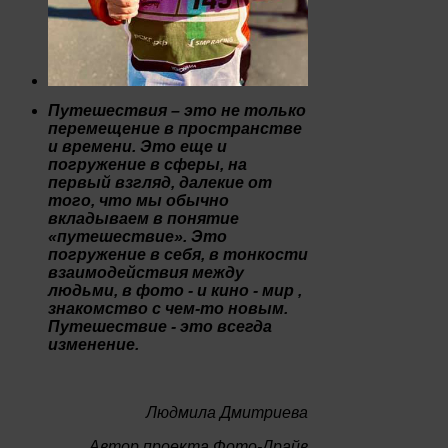
Путешествия – это не только
перемещение в пространстве
и времени. Это еще и
погружение в сферы, на
первый взгляд, далекие от
того, что мы обычно
вкладываем в понятие
«путешествие». Это
погружение в себя, в тонкости
взаимодействия между
людьми, в фото - и кино - мир ,
знакомство с чем-то новым.
Путешествие - это всегда
изменение.
Людмила Дмитриева
Автор проекта Фото-Драйв