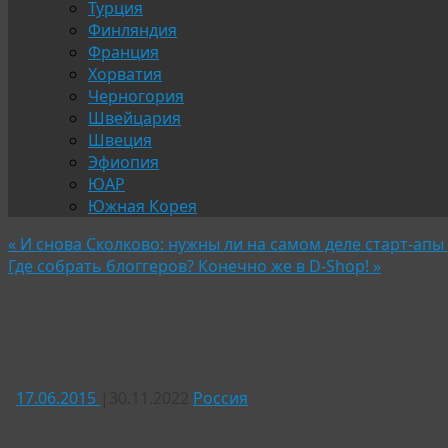
Турция
Финляндия
Франция
Хорватия
Черногория
Швейцария
Швеция
Эфиопия
ЮАР
Южная Корея
«
И снова Сколково: нужны ли на самом деле старт-ап
Где собрать блоггеров? Конечно же в D-Shop!
»
Первый Северный Форт в Кронштадте —
сооружение, превратившееся в руины
17.06.2015
|
30.11.2022
Россия