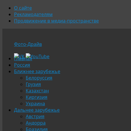
О сайте
Рекламодателям
Продвижение в медиа-пространстве
Фото-Драйв
Перейти
Главная
к
Россия
содержимому
Ближнее зарубежье
Белоруссия
Грузия
Казахстан
Киргизия
Украина
Дальнее зарубежье
Австрия
Андорра
Бразилия