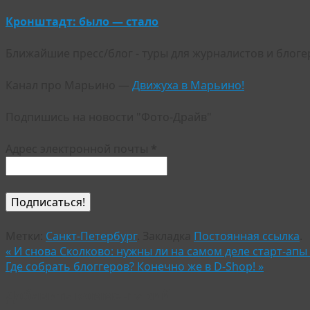
Кронштадт: было — стало
Ближайшие пресс/блог - туры для журналистов и блог
Канал про Марьино —
Движуха в Марьино!
Подпишись на новости "Фото-Драйв"
Адрес электронной почты
*
Метки:
Санкт-Петербург
.
Закладка
Постоянная ссылка
.
«
И снова Сколково: нужны ли на самом деле старт-ап
Где собрать блоггеров? Конечно же в D-Shop!
»
Добавить комментарий